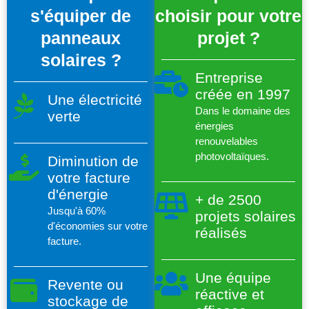
s'équiper de
choisir pour votre
panneaux
projet ?
solaires ?
Entreprise
créée en 1997
Une électricité
Dans le domaine des
verte
énergies
renouvelables
photovoltaïques.
Diminution de
votre facture
d'énergie
+ de 2500
Jusqu'à 60%
projets solaires
d'économies sur votre
réalisés
facture.
Une équipe
Revente ou
réactive et
stockage de