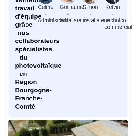
Celine
Guillaume
Simon
Kelvin
travail
-
-
-
-
d'équipe
Administratif
installateur
Installateur
Technico-
grâce
commercial
nos
collaborateurs
spécialistes
du
photovoltaïque
en
Région
Bourgogne-
Franche-
Comté