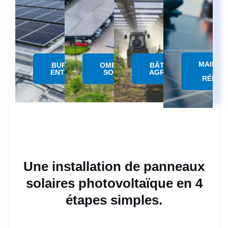
MAINTE
BUREAUX &
OMBRIERE
BÂTIMENTS
&
ENTREPÔTS
SOLAIRE
AGRICOLES
RÉPAR
Une installation de panneaux
solaires photovoltaïque en 4
étapes simples.