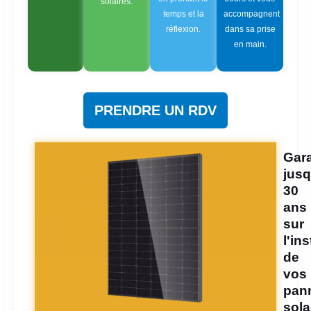
solaires.
temps et la
accompagnent
réflexion.
dans sa prise
en main.
PRENDRE UN RDV
Gara
jusq
30
ans
sur
l'ins
de
vos
pan
sola