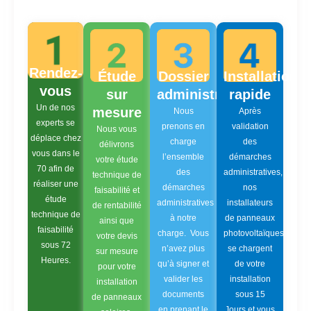
Rendez-
Étude
Dossier
Installation
vous
sur
administratif
rapide
Un de nos
mesure
Nous
Après
experts se
prenons en
validation
Nous vous
déplace chez
charge
des
délivrons
vous dans le
l’ensemble
démarches
votre étude
70 afin de
des
administratives,
technique de
réaliser une
démarches
nos
faisabilité et
étude
administratives
installateurs
de rentabilité
technique de
à notre
de panneaux
ainsi que
faisabilité
charge. Vous
photovoltaïques
votre devis
sous 72
n’avez plus
se chargent
sur mesure
Heures.
qu’à signer et
de votre
pour votre
valider les
installation
installation
documents
sous 15
de panneaux
en prenant le
Jours et vous