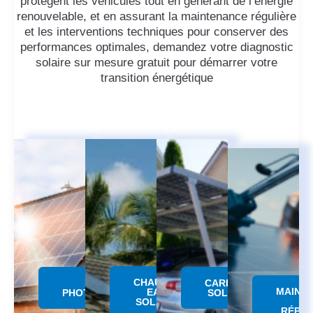
protègent les véhicules tout en générant de l’énergie
renouvelable, et en assurant la maintenance régulière
et les interventions techniques pour conserver des
performances optimales, demandez votre diagnostic
solaire sur mesure gratuit pour démarrer votre
transition énergétique
CHAUFFE
PANNEAU
CARPORT
MAINT
EAU
PHOTOVOLTAÏQUE
SOLAIRE
SOLAIRE
RÉPAR