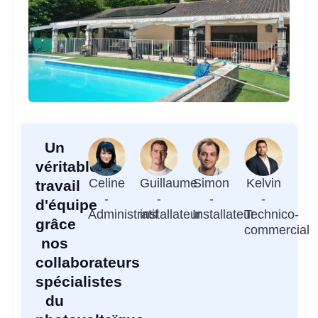
Un
véritable
Celine
Guillaume
Simon
Kelvin
travail
-
-
-
-
d'équipe
Administratif
installateur
Installateur
Technico-
grâce
commercial
nos
collaborateurs
spécialistes
du