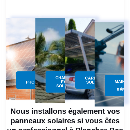
CHAUFFE
PANNEAU
CARPORT
MAINT
EAU
PHOTOVOLTAÏQUE
SOLAIRE
SOLAIRE
RÉPAR
Nous installons également vos
panneaux solaires si vous êtes