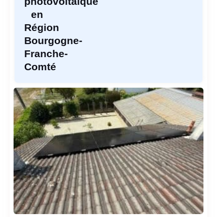
photovoltaïque
en
Région
Bourgogne-
Franche-
Comté