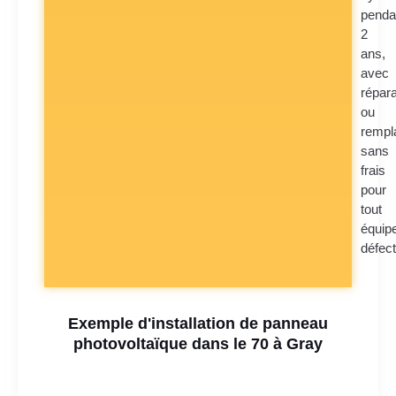
penda
2
ans,
avec
répara
ou
rempl
sans
frais
pour
tout
équip
défec
Exemple d'installation de panneau
photovoltaïque dans le 70 à Gray