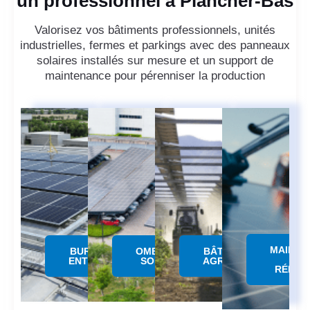
un professionnel à Plancher-Bas
Valorisez vos bâtiments professionnels, unités
industrielles, fermes et parkings avec des panneaux
solaires installés sur mesure et un support de
maintenance pour pérenniser la production
MAINTE
BUREAUX &
OMBRIERE
BÂTIMENTS
&
ENTREPÔTS
SOLAIRE
AGRICOLES
RÉPAR