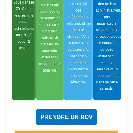
vous dans le
l’ensemble
démarches
votre étude
70 afin de
des
administratives,
technique de
réaliser une
démarches
nos
faisabilité et
étude
administratives
installateurs
de rentabilité
technique de
à notre
de panneaux
ainsi que
faisabilité
charge. Vous
photovoltaïques
votre devis
sous 72
n’avez plus
se chargent
sur mesure
Heures.
qu’à signer et
de votre
pour votre
valider les
installation
installation
documents
sous 15
de panneaux
en prenant le
Jours et vous
solaires.
temps et la
accompagnent
réflexion.
dans sa prise
en main.
PRENDRE UN RDV