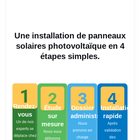
Une installation de panneaux
solaires photovoltaïque en 4
étapes simples.
Rendez-
Étude
Dossier
Installation
vous
sur
administratif
rapide
Un de nos
mesure
Nous
Après
experts se
prenons en
validation
Nous vous
déplace chez
charge
des
délivrons