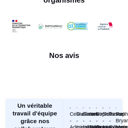
organismes
Nos avis
Un véritable
travail d'équipe
Celine
Guillaume
Simon
Kelvin
Sophie
Sofianne
Pascal
Raph
grâce nos
-
-
-
-
-
-
-
Brya
Administratif
installateur
Installateur
Technico-
Gestion
Installateur
Experti
Manu