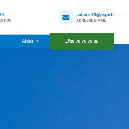
70
solaire-70@pspv.fr
ENTION
ADRESSE E-MAIL
e
Aides
09 70 70 72 85