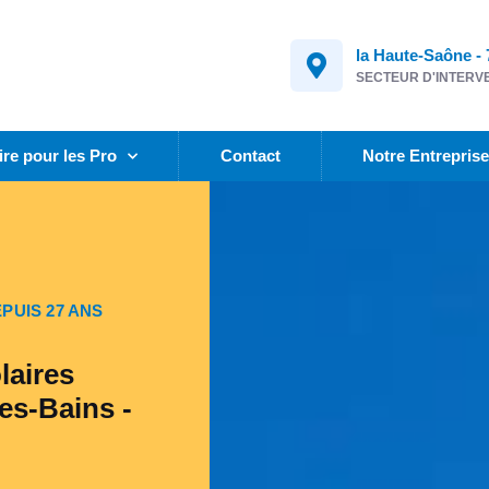
la Haute-Saône - 
SECTEUR D'INTERV
ire pour les Pro
Contact
Notre Entrepris
PUIS 27 ANS
laires
es-Bains -