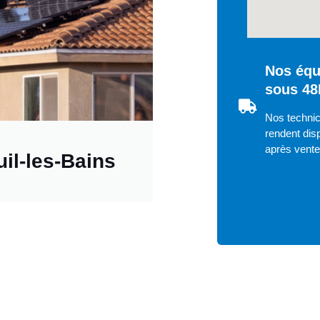
Nos équ
sous 48
Nos technic
rendent disp
après vent
il-les-Bains