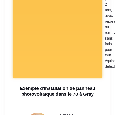
2
ans,
avec
répara
ou
rempl
sans
frais
pour
tout
équip
défec
Exemple d'installation de panneau
photovoltaïque dans le 70 à Gray