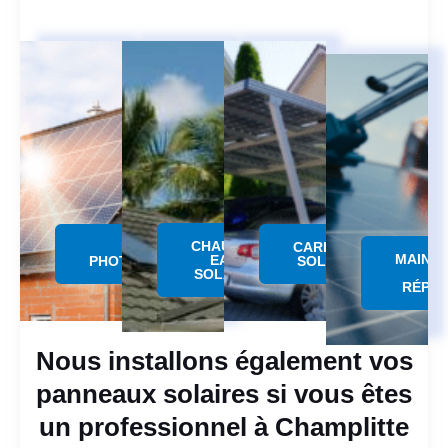
CHAUFFE
PANNEAU
CARPORT
MAINT
EAU
PHOTOVOLTAÏQUE
SOLAIRE
SOLAIRE
RÉPAR
Nous installons également vos
panneaux solaires si vous êtes
un professionnel à Champlitte