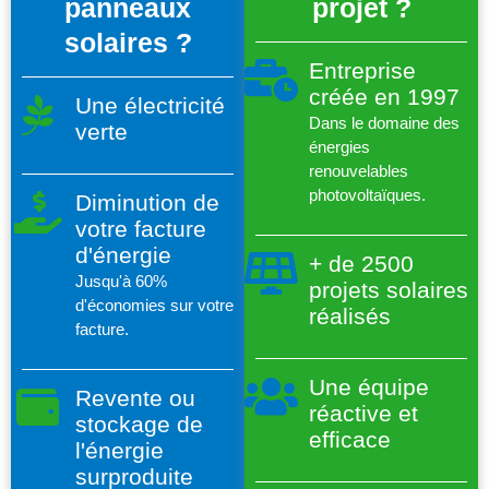
panneaux
projet ?
solaires ?
Entreprise
créée en 1997
Une électricité
Dans le domaine des
verte
énergies
renouvelables
photovoltaïques.
Diminution de
votre facture
d'énergie
+ de 2500
Jusqu'à 60%
projets solaires
d'économies sur votre
réalisés
facture.
Une équipe
Revente ou
réactive et
stockage de
efficace
l'énergie
surproduite