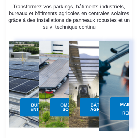
Transformez vos parkings, bâtiments industriels,
bureaux et bâtiments agricoles en centrales solaires
grâce à des installations de panneaux robustes et un
suivi technique continu
MAINTE
BUREAUX &
OMBRIERE
BÂTIMENTS
&
ENTREPÔTS
SOLAIRE
AGRICOLES
RÉPAR