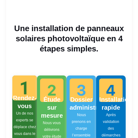
Une installation de panneaux
solaires photovoltaïque en 4
étapes simples.
Rendez-
Étude
Dossier
Installation
vous
sur
administratif
rapide
Un de nos
mesure
Nous
Après
experts se
prenons en
validation
Nous vous
déplace chez
charge
des
délivrons
vous dans le
l’ensemble
démarches
votre étude