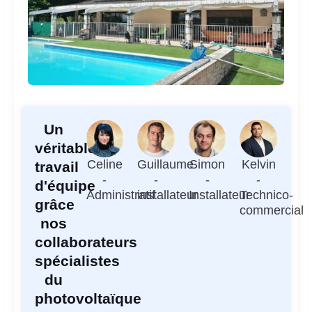
Un
véritable
Celine
Guillaume
Simon
Kelvin
travail
-
-
-
-
d'équipe
Administratif
installateur
Installateur
Technico-
grâce
commercial
nos
collaborateurs
spécialistes
du
photovoltaïque